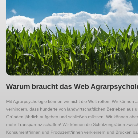
Warum braucht das Web Agrarpsychol
Mit Agrarpsychologie können wir nicht die Welt retten. Wir können a
verhindern, dass hunderte von landwirtschaftlichen Betrieben aus u
Gründen jährlich aufgeben und schließen müssen. Wir können aber
mehr Transparenz schaffen! Wir können die Schützengräben zwisc
Konsument*innen und Produzent*innen verkleinern und Brücken ba